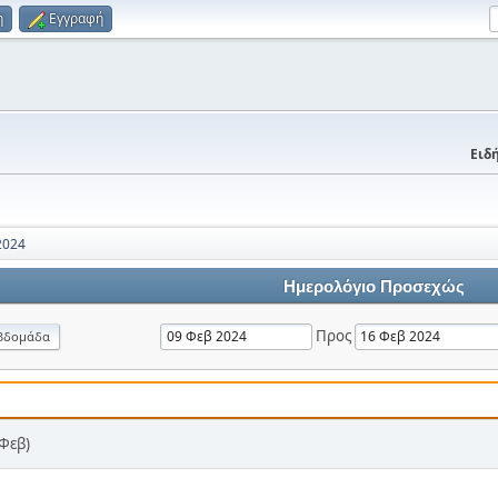
η
Εγγραφή
Ειδή
2024
Ημερολόγιο Προσεχώς
Προς
βδομάδα
 Φεβ)