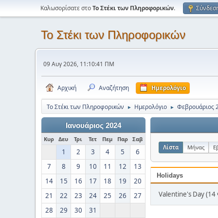
Καλωσορίσατε στο
Το Στέκι των Πληροφορικών
.
Σύνδεσ
Το Στέκι των Πληροφορικών
09 Αυγ 2026, 11:10:41 ΠΜ
Αρχική
Αναζήτηση
Ημερολόγιο
Το Στέκι των Πληροφορικών
Ημερολόγιο
Φεβρουάριος 
►
►
Ιανουάριος 2024
Κυρ
Δευ
Τρι
Τετ
Πεμ
Παρ
Σαβ
Λίστα
Μήνας
Ε
1
2
3
4
5
6
7
8
9
10
11
12
13
Holidays
14
15
16
17
18
19
20
Valentine's Day (14
21
22
23
24
25
26
27
28
29
30
31