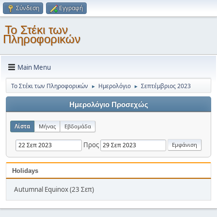
Σύνδεση
Εγγραφή
Το Στέκι των
Πληροφορικών
Main Menu
Το Στέκι των Πληροφορικών
Ημερολόγιο
Σεπτέμβριος 2023
►
►
Ημερολόγιο Προσεχώς
Λίστα
Μήνας
Εβδομάδα
Προς
Holidays
Autumnal Equinox (23 Σεπ)