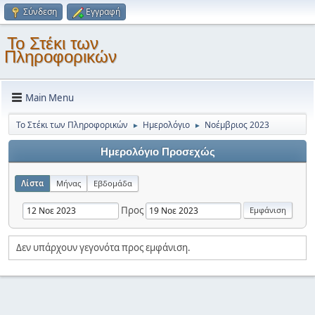
Σύνδεση
Εγγραφή
Το Στέκι των
Πληροφορικών
Main Menu
Το Στέκι των Πληροφορικών
Ημερολόγιο
Νοέμβριος 2023
►
►
Ημερολόγιο Προσεχώς
Λίστα
Μήνας
Εβδομάδα
Προς
Δεν υπάρχουν γεγονότα προς εμφάνιση.