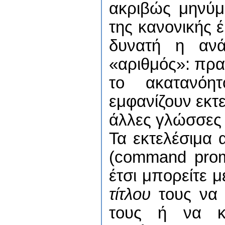
ακριβώς μηνύμ
της κανονικής έ
δυνατή η ανά
«αριθμός»: πρα
το ακατανόη
εμφανίζουν εκτ
άλλες γλώσσες
Τα εκτελέσιμα 
(command prom
έτσι μπορείτε μ
τίτλου
τους να 
τους ή να κά