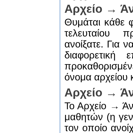
Αρχείο → Ά
Θυμάται κάθε 
τελευταίου π
ανοίξατε. Για ν
διαφορετική 
προκαθορισμέν
όνομα αρχείου κ
Αρχείο → Ά
Το Αρχείο → Άν
μαθητών (η γεν
τον οποίο ανοί