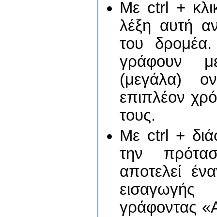
Με ctrl + κλ
λέξη αυτή α
του δρομέα.
γράφουν με
(μεγάλα) ο
επιπλέον χρό
τους.
Με ctrl + δι
την πρότα
αποτελεί έν
εισαγωγής
γράφοντας «Α