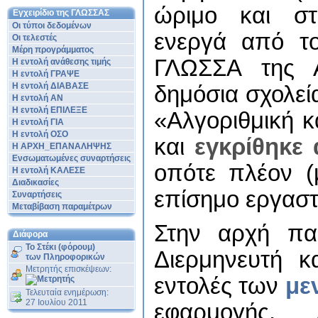
ώριμο και στ
Εγχειρίδιο της ΓΛΩΣΣΑΣ
Οι τύποι δεδομένων
ενεργά από τ
Οι τελεστές
Μέρη προγράμματος
ΓΛΩΣΣΑ της 
Η εντολή ανάθεσης τιμής
Η εντολή ΓΡΑΨΕ
Η εντολή ΔΙΑΒΑΣΕ
δημόσια σχολεί
Η εντολή ΑΝ
Η εντολή ΕΠΙΛΕΞΕ
«Αλγοριθμική 
Η εντολή ΓΙΑ
Η εντολή ΟΣΟ
και
εγκρίθηκε 
Η ΑΡΧΗ_ΕΠΑΝΑΛΗΨΗΣ
Ενσωματωμένες συναρτήσεις
οπότε πλέον (
Η εντολή ΚΑΛΕΣΕ
Διαδικασίες
επίσημο εργαστ
Συναρτήσεις
Μεταβίβαση παραμέτρων
Στην αρχή πα
Διάφορα
Το Στέκι (φόρουμ)
Διερμηνευτή κ
των Πληροφορικών
Μετρητής επισκέψεων:
εντολές των
με
Τελευταία ενημέρωση:
27 Ιουλίου 2011
εφαρμογής.