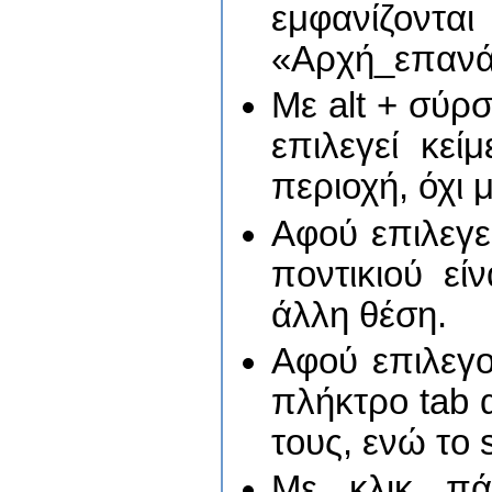
εμφανίζον
«Αρχή_επανά
Με alt + σύρσ
επιλεγεί κε
περιοχή, όχι 
Αφού επιλεγε
ποντικιού εί
άλλη θέση.
Αφού επιλεγο
πλήκτρο tab 
τους, ενώ το s
Με κλικ πά