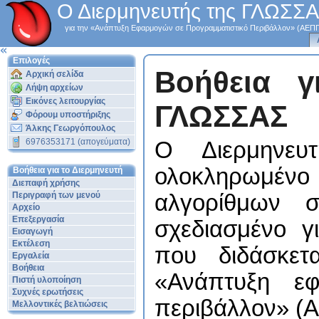
Ο Διερμηνευτής της ΓΛΩΣΣ
για την «Ανάπτυξη Εφαρμογών σε Προγραμματιστικό Περιβάλλον» (ΑΕΠ
Επιλογές
Βοήθεια γ
Αρχική σελίδα
Λήψη αρχείων
Εικόνες λειτουργίας
ΓΛΩΣΣΑΣ
Φόρουμ υποστήριξης
Άλκης Γεωργόπουλος
6976353171 (απογεύματα)
Ο Διερμηνευ
ολοκληρωμέ
Βοήθεια για το Διερμηνευτή
Διεπαφή χρήσης
Περιγραφή των μενού
αλγορίθμων σ
Αρχείο
Επεξεργασία
σχεδιασμένο 
Εισαγωγή
Εκτέλεση
που διδάσκετ
Εργαλεία
Βοήθεια
«Ανάπτυξη εφ
Πιστή υλοποίηση
Συχνές ερωτήσεις
περιβάλλον» (ΑΕ
Μελλοντικές βελτιώσεις