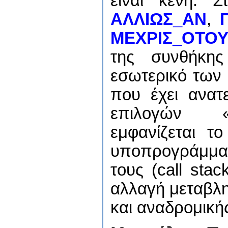
είναι κενή. Στ
ΑΛΛΙΩΣ_ΑΝ
,
ΜΕΧΡΙΣ_ΟΤΟ
της συνθήκης
εσωτερικό των
που έχει ανατ
επιλογών «
εμφανίζεται τ
υποπρογράμματ
τους (call sta
αλλαγή μεταβλ
και αναδρομική