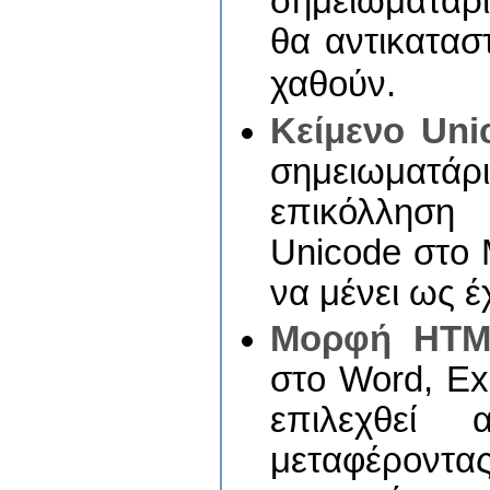
σημειωματάρ
θα αντικατασ
χαθούν.
Κείμενο Uni
σημειωματά
επικόλληση
Unicode στο M
να μένει ως έ
Μορφή HTM
στο Word, Ex
επιλεχθεί
μεταφέροντας