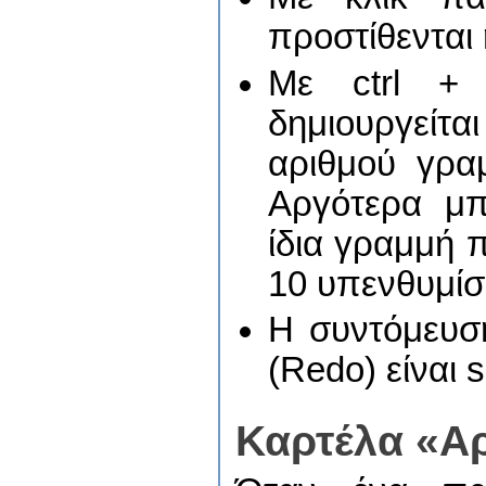
προστίθενται 
Με ctrl + 
δημιουργείτα
αριθμού γρα
Αργότερα μπ
ίδια γραμμή π
10 υπενθυμίσε
Η συντόμευσ
(Redo) είναι sh
Καρτέλα «Α