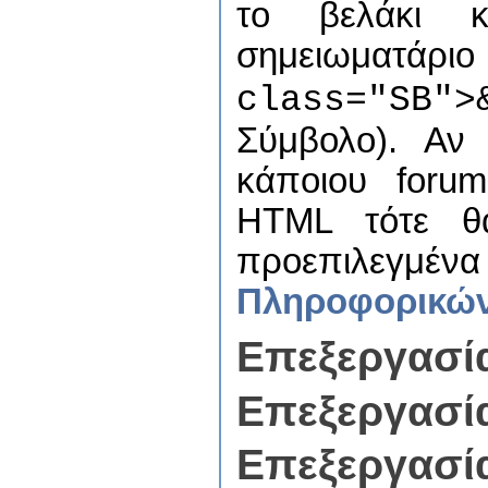
το βελάκι κ
σημειωμ
class="SB">
Σύμβολο). Αν
κάποιου foru
HTML τότε θα
προεπιλεγμέν
Πληροφορικώ
Επεξεργασί
Επεξεργασί
Επεξεργασί