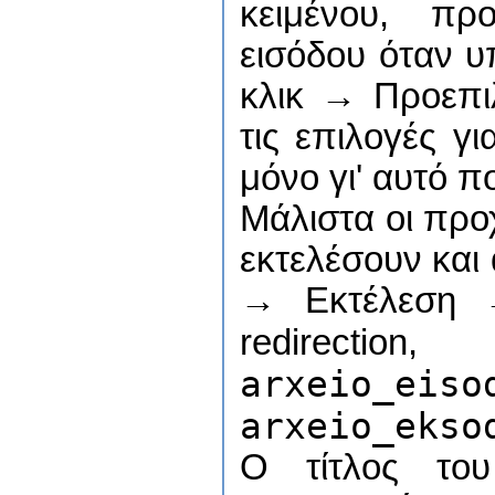
κειμένου, πρ
εισόδου όταν υ
κλικ → Προεπι
τις επιλογές γ
μόνο γι' αυτό πο
Μάλιστα οι προ
εκτελέσουν και
→ Εκτέλεση 
redirection
arxeio
arxeio_ekso
Ο τίτλος το