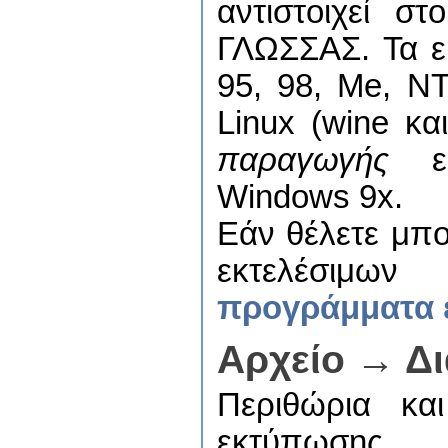
αντιστοιχεί σ
ΓΛΩΣΣΑΣ. Τα ε
95, 98, Me, NT
Linux (wine κα
παραγωγής
εκ
Windows 9x.
Εάν θέλετε μπορ
εκτελέσιμ
προγράμματα ε
Αρχείο → Δ
Περιθώρια κα
εκτύπωσης.