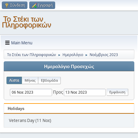
Σύνδεση
Εγγραφή
Το Στέκι των
Πληροφορικών
Main Menu
Το Στέκι των Πληροφορικών
Ημερολόγιο
Νοέμβριος 2023
►
►
Ημερολόγιο Προσεχώς
Λίστα
Μήνας
Εβδομάδα
Προς
Holidays
Veterans Day (11 Νοε)