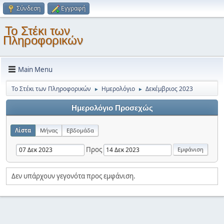
Σύνδεση
Εγγραφή
Το Στέκι των
Πληροφορικών
Main Menu
Το Στέκι των Πληροφορικών
Ημερολόγιο
Δεκέμβριος 2023
►
►
Ημερολόγιο Προσεχώς
Λίστα
Μήνας
Εβδομάδα
Προς
Δεν υπάρχουν γεγονότα προς εμφάνιση.