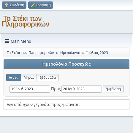
Σύνδεση
Εγγραφή
Το Στέκι των
Πληροφορικών
Main Menu
Το Στέκι των Πληροφορικών
Ημερολόγιο
Ιούλιος 2023
►
►
Ημερολόγιο Προσεχώς
Λίστα
Μήνας
Εβδομάδα
Προς
Δεν υπάρχουν γεγονότα προς εμφάνιση.