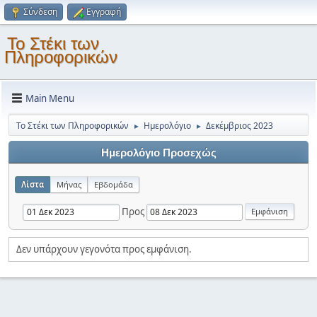
Σύνδεση
Εγγραφή
Το Στέκι των
Πληροφορικών
Main Menu
Το Στέκι των Πληροφορικών
Ημερολόγιο
Δεκέμβριος 2023
►
►
Ημερολόγιο Προσεχώς
Λίστα
Μήνας
Εβδομάδα
Προς
Δεν υπάρχουν γεγονότα προς εμφάνιση.