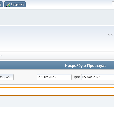
η
Εγγραφή
Ειδή
23
Ημερολόγιο Προσεχώς
Προς
βδομάδα