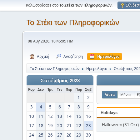
Καλωσορίσατε στο
Το Στέκι των Πληροφορικών
.
Σύνδεσ
Το Στέκι των Πληροφορικών
08 Αυγ 2026, 10:45:05 ΠΜ
Αρχική
Αναζήτηση
Ημερολόγιο
Το Στέκι των Πληροφορικών
Ημερολόγιο
Οκτώβριος 20
►
►
Σεπτέμβριος 2023
Κυρ
Δευ
Τρι
Τετ
Πεμ
Παρ
Σαβ
Λίστα
Μήνας
Ε
1
2
3
4
5
6
7
8
9
Holidays
10
11
12
13
14
15
16
Halloween (31 Οκτ)
17
18
19
20
21
22
23
24
25
26
27
28
29
30