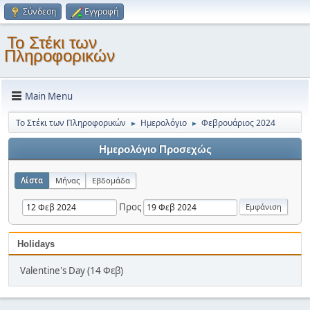
Σύνδεση
Εγγραφή
Το Στέκι των
Πληροφορικών
Main Menu
Το Στέκι των Πληροφορικών
Ημερολόγιο
Φεβρουάριος 2024
►
►
Ημερολόγιο Προσεχώς
Λίστα
Μήνας
Εβδομάδα
Προς
Holidays
Valentine's Day (14 Φεβ)