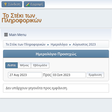
Σύνδεση
Εγγραφή
Το Στέκι των
Πληροφορικών
Main Menu
Το Στέκι των Πληροφορικών
Ημερολόγιο
Αύγουστος 2023
►
►
Ημερολόγιο Προσεχώς
Λίστα
Μήνας
Εβδομάδα
Προς
Δεν υπάρχουν γεγονότα προς εμφάνιση.