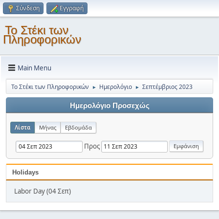
Σύνδεση
Εγγραφή
Το Στέκι των
Πληροφορικών
Main Menu
Το Στέκι των Πληροφορικών
Ημερολόγιο
Σεπτέμβριος 2023
►
►
Ημερολόγιο Προσεχώς
Λίστα
Μήνας
Εβδομάδα
Προς
Holidays
Labor Day (04 Σεπ)