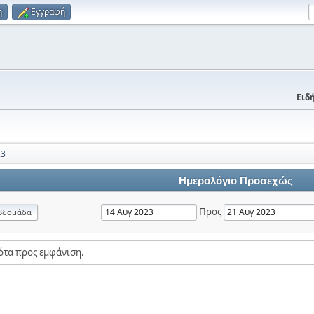
η
Εγγραφή
Ειδή
23
Ημερολόγιο Προσεχώς
Προς
βδομάδα
ότα προς εμφάνιση.