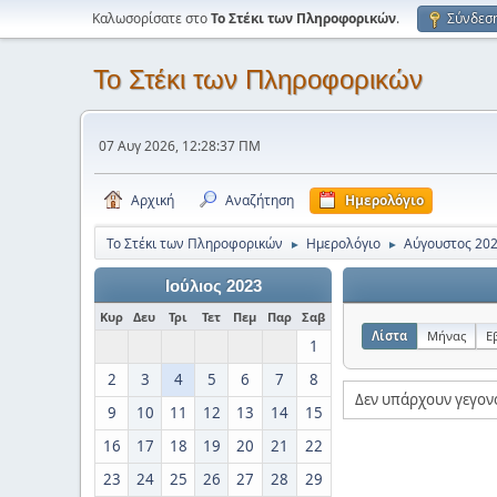
Καλωσορίσατε στο
Το Στέκι των Πληροφορικών
.
Σύνδεσ
Το Στέκι των Πληροφορικών
07 Αυγ 2026, 12:28:37 ΠΜ
Αρχική
Αναζήτηση
Ημερολόγιο
Το Στέκι των Πληροφορικών
Ημερολόγιο
Αύγουστος 20
►
►
Ιούλιος 2023
Κυρ
Δευ
Τρι
Τετ
Πεμ
Παρ
Σαβ
Λίστα
Μήνας
Ε
1
2
3
4
5
6
7
8
Δεν υπάρχουν γεγον
9
10
11
12
13
14
15
16
17
18
19
20
21
22
23
24
25
26
27
28
29