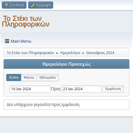
Σύνδεση
Εγγραφή
Το Στέκι των
Πληροφορικών
Main Menu
Το Στέκι των Πληροφορικών
Ημερολόγιο
Ιανουάριος 2024
►
►
Ημερολόγιο Προσεχώς
Λίστα
Μήνας
Εβδομάδα
Προς
Δεν υπάρχουν γεγονότα προς εμφάνιση.