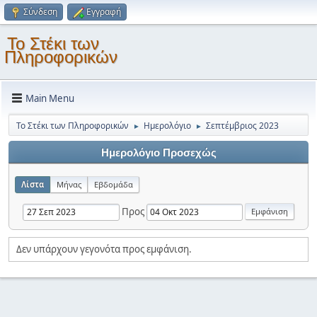
Σύνδεση
Εγγραφή
Το Στέκι των
Πληροφορικών
Main Menu
Το Στέκι των Πληροφορικών
Ημερολόγιο
Σεπτέμβριος 2023
►
►
Ημερολόγιο Προσεχώς
Λίστα
Μήνας
Εβδομάδα
Προς
Δεν υπάρχουν γεγονότα προς εμφάνιση.