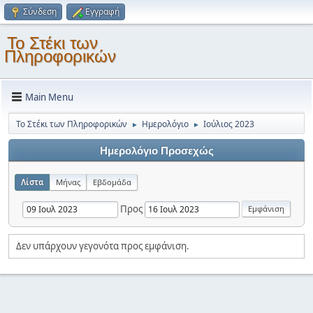
Σύνδεση
Εγγραφή
Το Στέκι των
Πληροφορικών
Main Menu
Το Στέκι των Πληροφορικών
Ημερολόγιο
Ιούλιος 2023
►
►
Ημερολόγιο Προσεχώς
Λίστα
Μήνας
Εβδομάδα
Προς
Δεν υπάρχουν γεγονότα προς εμφάνιση.