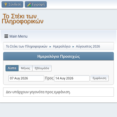
Σύνδεση
Εγγραφή
Το Στέκι των
Πληροφορικών
Main Menu
Το Στέκι των Πληροφορικών
Ημερολόγιο
Αύγουστος 2026
►
►
Ημερολόγιο Προσεχώς
Λίστα
Μήνας
Εβδομάδα
Προς
Δεν υπάρχουν γεγονότα προς εμφάνιση.