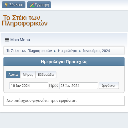
Σύνδεση
Εγγραφή
Το Στέκι των
Πληροφορικών
Main Menu
Το Στέκι των Πληροφορικών
Ημερολόγιο
Ιανουάριος 2024
►
►
Ημερολόγιο Προσεχώς
Λίστα
Μήνας
Εβδομάδα
Προς
Δεν υπάρχουν γεγονότα προς εμφάνιση.