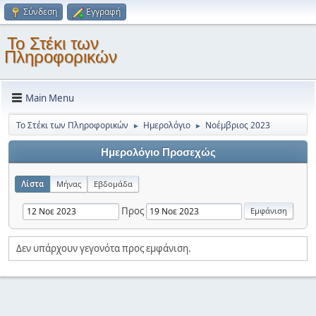
Σύνδεση
Εγγραφή
Το Στέκι των
Πληροφορικών
Main Menu
Το Στέκι των Πληροφορικών
Ημερολόγιο
Νοέμβριος 2023
►
►
Ημερολόγιο Προσεχώς
Λίστα
Μήνας
Εβδομάδα
Προς
Δεν υπάρχουν γεγονότα προς εμφάνιση.