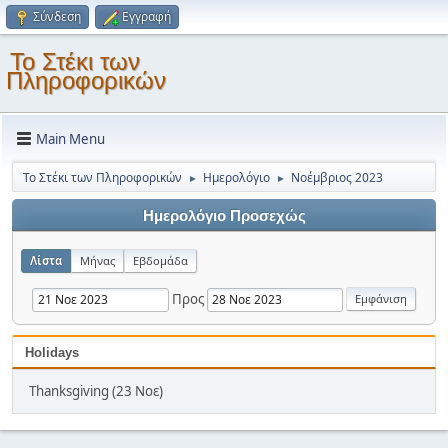
Σύνδεση
Εγγραφή
Το Στέκι των
Πληροφορικών
Main Menu
Το Στέκι των Πληροφορικών
Ημερολόγιο
Νοέμβριος 2023
►
►
Ημερολόγιο Προσεχώς
Λίστα
Μήνας
Εβδομάδα
Προς
Holidays
Thanksgiving (23 Νοε)