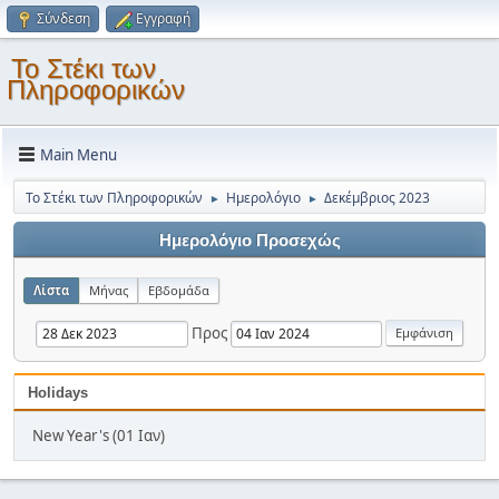
Σύνδεση
Εγγραφή
Το Στέκι των
Πληροφορικών
Main Menu
Το Στέκι των Πληροφορικών
Ημερολόγιο
Δεκέμβριος 2023
►
►
Ημερολόγιο Προσεχώς
Λίστα
Μήνας
Εβδομάδα
Προς
Holidays
New Year's (01 Ιαν)