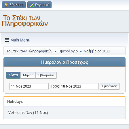
Σύνδεση
Εγγραφή
Το Στέκι των
Πληροφορικών
Main Menu
Το Στέκι των Πληροφορικών
Ημερολόγιο
Νοέμβριος 2023
►
►
Ημερολόγιο Προσεχώς
Λίστα
Μήνας
Εβδομάδα
Προς
Holidays
Veterans Day (11 Νοε)