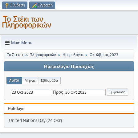
Σύνδεση
Εγγραφή
Το Στέκι των
Πληροφορικών
Main Menu
Το Στέκι των Πληροφορικών
Ημερολόγιο
Οκτώβριος 2023
►
►
Ημερολόγιο Προσεχώς
Λίστα
Μήνας
Εβδομάδα
Προς
Holidays
United Nations Day (24 Οκτ)