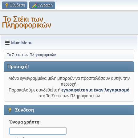
Σύνδεση
Εγγραφή
Το Στέκι των
Πληροφορικών
Main Menu
Το Στέκι των Πληροφορικών
Προσοχή!
Μόνο εγγεγραμμένα μέλη μπορούν να προσπελάσουν αυτήν την
περιοχή.
Παρακαλούμε συνδεθείτε ή
εγγραφείτε για έναν λογαριασμό
στο Το Στέκι των Πληροφορικών
Σύνδεση
Όνομα χρήστη: