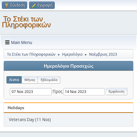
Σύνδεση
Εγγραφή
Το Στέκι των
Πληροφορικών
Main Menu
Το Στέκι των Πληροφορικών
Ημερολόγιο
Νοέμβριος 2023
►
►
Ημερολόγιο Προσεχώς
Λίστα
Μήνας
Εβδομάδα
Προς
Holidays
Veterans Day (11 Νοε)