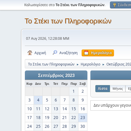
Καλωσορίσατε στο
Το Στέκι των Πληροφορικών
.
Σύνδεσ
Το Στέκι των Πληροφορικών
07 Αυγ 2026, 12:28:08 ΜΜ
Αρχική
Αναζήτηση
Ημερολόγιο
Το Στέκι των Πληροφορικών
Ημερολόγιο
Οκτώβριος 20
►
►
Σεπτέμβριος 2023
Κυρ
Δευ
Τρι
Τετ
Πεμ
Παρ
Σαβ
Λίστα
Μήνας
Ε
1
2
3
4
5
6
7
8
9
Δεν υπάρχουν γεγον
10
11
12
13
14
15
16
17
18
19
20
21
22
23
24
25
26
27
28
29
30