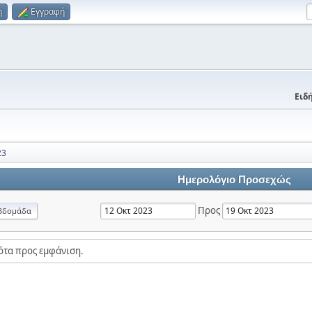
η
Εγγραφή
Ειδή
23
Ημερολόγιο Προσεχώς
Προς
βδομάδα
ότα προς εμφάνιση.