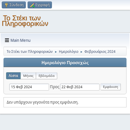
Σύνδεση
Εγγραφή
Το Στέκι των
Πληροφορικών
Main Menu
Το Στέκι των Πληροφορικών
Ημερολόγιο
Φεβρουάριος 2024
►
►
Ημερολόγιο Προσεχώς
Λίστα
Μήνας
Εβδομάδα
Προς
Δεν υπάρχουν γεγονότα προς εμφάνιση.