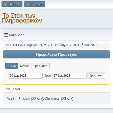
Σύνδεση
Εγγραφή
Το Στέκι των
Πληροφορικών
Main Menu
Το Στέκι των Πληροφορικών
Ημερολόγιο
Δεκέμβριος 2023
►
►
Ημερολόγιο Προσεχώς
Λίστα
Μήνας
Εβδομάδα
Προς
Holidays
Winter Solstice (22 Δεκ), Christmas (25 Δεκ)