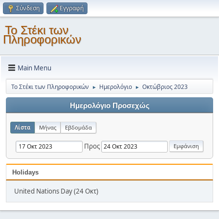
Σύνδεση
Εγγραφή
Το Στέκι των
Πληροφορικών
Main Menu
Το Στέκι των Πληροφορικών
Ημερολόγιο
Οκτώβριος 2023
►
►
Ημερολόγιο Προσεχώς
Λίστα
Μήνας
Εβδομάδα
Προς
Holidays
United Nations Day (24 Οκτ)