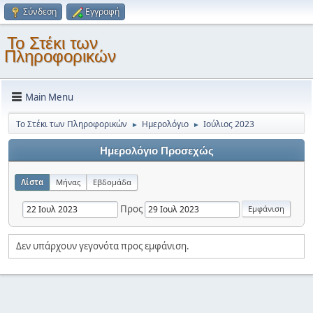
Σύνδεση
Εγγραφή
Το Στέκι των
Πληροφορικών
Main Menu
Το Στέκι των Πληροφορικών
Ημερολόγιο
Ιούλιος 2023
►
►
Ημερολόγιο Προσεχώς
Λίστα
Μήνας
Εβδομάδα
Προς
Δεν υπάρχουν γεγονότα προς εμφάνιση.