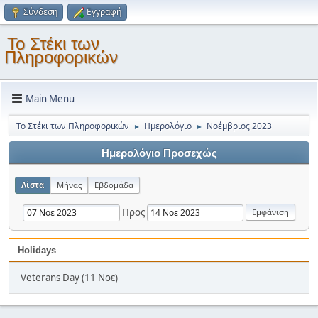
Σύνδεση
Εγγραφή
Το Στέκι των
Πληροφορικών
Main Menu
Το Στέκι των Πληροφορικών
Ημερολόγιο
Νοέμβριος 2023
►
►
Ημερολόγιο Προσεχώς
Λίστα
Μήνας
Εβδομάδα
Προς
Holidays
Veterans Day (11 Νοε)