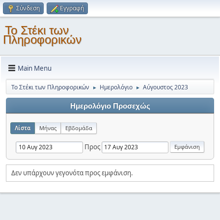
Σύνδεση
Εγγραφή
Το Στέκι των
Πληροφορικών
Main Menu
Το Στέκι των Πληροφορικών
Ημερολόγιο
Αύγουστος 2023
►
►
Ημερολόγιο Προσεχώς
Λίστα
Μήνας
Εβδομάδα
Προς
Δεν υπάρχουν γεγονότα προς εμφάνιση.