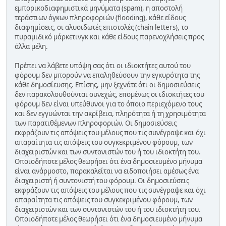
εμπορικοδιαφημιστικά μηνύματα (spam), η αποστολή
τεράστιων όγκων πληροφοριών (flooding), κάθε είδους
διαφημίσεις, οι αλυσιδωτές επιστολές (chain letters), το
πυραμιδικό μάρκετινγκ και κάθε είδους παρενοχλήσεις προς
άλλα μέλη.
Πρέπει να λάβετε υπόψη σας ότι οι ιδιοκτήτες αυτού του
φόρουμ δεν μπορούν να επαληθεύσουν την εγκυρότητα της
κάθε δημοσίευσης. Επίσης, μην ξεχνάτε ότι οι δημοσιεύσεις
δεν παρακολουθούνται συνεχώς, επομένως οι ιδιοκτήτες του
φόρουμ δεν είναι υπεύθυνοι για το όποιο περιεχόμενο τους
και δεν εγγυώνται την ακρίβεια, πληρότητα ή τη χρησιμότητα
των παρατιθέμενων πληροφοριών. Οι δημοσιεύσεις
εκφράζουν τις απόψεις του μέλους που τις συνέγραψε και όχι
απαραίτητα τις απόψεις του συγκεκριμένου φόρουμ, των
διαχειριστών και των συντονιστών του ή του ιδιοκτήτη του.
Οποιοδήποτε μέλος θεωρήσει ότι ένα δημοσιευμένο μήνυμα
είναι ανάρμοστο, παρακαλείται να ειδοποιήσει αμέσως ένα
διαχειριστή ή συντονιστή του φόρουμ. Οι δημοσιεύσεις
εκφράζουν τις απόψεις του μέλους που τις συνέγραψε και όχι
απαραίτητα τις απόψεις του συγκεκριμένου φόρουμ, των
διαχειριστών και των συντονιστών του ή του ιδιοκτήτη του.
Οποιοδήποτε μέλος θεωρήσει ότι ένα δημοσιευμένο μήνυμα