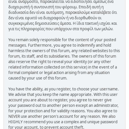
είναι ανάρμοστο, παρακαλείται να ειδοποιήσει αμέσως ένα
διαχειριστή ή συντονιστή του φόρουμ. Επειδή αυτή η
διαδικασία δεν είναι αυτόματη, παρακαλούμε καταλάβετε ότι
δεν είναι εφικτό να διαγραφούν ή να διορθωθούν οι
συγκεκριμένες δημοσιεύσεις άμεσα. Η ίδια τακτική ισχύει και
για τις πληροφορίες που υπάρχουν στα προφίλ των μελών.
You remain solely responsible for the content of your posted
messages. Furthermore, you agree to indemnify and hold
harmless the owners of this forum, any related websites to this
forum, its staff, and its subsidiaries. The owners of this forum
also reserve the right to reveal your identity (or any other
related information collected on this service) in the event of a
formal complaint or legal action arising from any situation
caused by your use of this forum.
You have the ability, as you register, to choose your username.
We advise that you keep the name appropriate. With this user
account you are about to register, you agree to never give
your password out to another person except an administrator,
for your protection and for validity reasons. You also agree to
NEVER use another person's account for any reason. We also
HIGHLY recommend you use a complex and unique password
for your account, to prevent account theft.