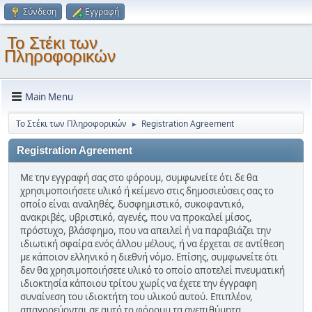
Σύνδεση
Εγγραφή
Το Στέκι των
Πληροφορικών
Main Menu
Το Στέκι των Πληροφορικών
Registration Agreement
►
Registration Agreement
Με την εγγραφή σας στο φόρουμ, συμφωνείτε ότι δε θα
χρησιμοποιήσετε υλικό ή κείμενο στις δημοσιεύσεις σας το
οποίο είναι αναληθές, δυσφημιστικό, συκοφαντικό,
ανακριβές, υβριστικό, αγενές, που να προκαλεί μίσος,
πρόστυχο, βλάσφημο, που να απειλεί ή να παραβιάζει την
ιδιωτική σφαίρα ενός άλλου μέλους, ή να έρχεται σε αντίθεση
με κάποιον ελληνικό η διεθνή νόμο. Επίσης, συμφωνείτε ότι
δεν θα χρησιμοποιήσετε υλικό το οποίο αποτελεί πνευματική
ιδιοκτησία κάποιου τρίτου χωρίς να έχετε την έγγραφη
συναίνεση του ιδιοκτήτη του υλικού αυτού. Επιπλέον,
απαγορεύονται σε αυτό το φόρουμ τα ανεπιθύμητα