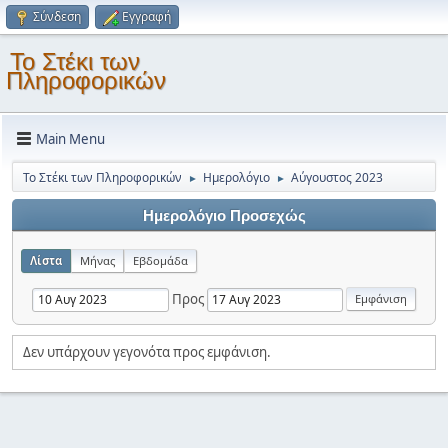
Σύνδεση
Εγγραφή
Το Στέκι των
Πληροφορικών
Main Menu
Το Στέκι των Πληροφορικών
Ημερολόγιο
Αύγουστος 2023
►
►
Ημερολόγιο Προσεχώς
Λίστα
Μήνας
Εβδομάδα
Προς
Δεν υπάρχουν γεγονότα προς εμφάνιση.