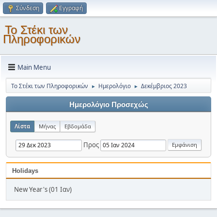
Σύνδεση
Εγγραφή
Το Στέκι των
Πληροφορικών
Main Menu
Το Στέκι των Πληροφορικών
Ημερολόγιο
Δεκέμβριος 2023
►
►
Ημερολόγιο Προσεχώς
Λίστα
Μήνας
Εβδομάδα
Προς
Holidays
New Year's (01 Ιαν)