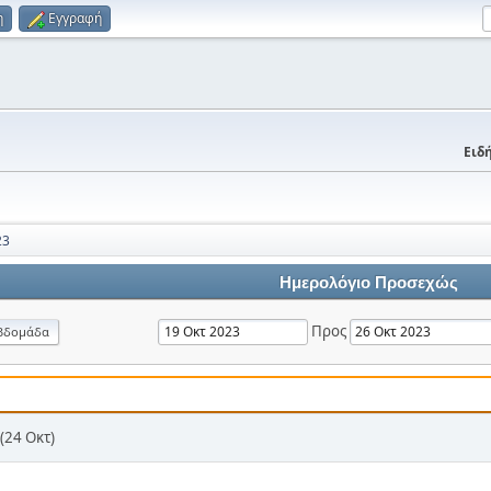
η
Εγγραφή
Ειδή
23
Ημερολόγιο Προσεχώς
Προς
βδομάδα
(24 Οκτ)