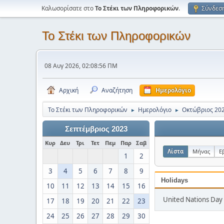
Καλωσορίσατε στο
Το Στέκι των Πληροφορικών
.
Σύνδεσ
Το Στέκι των Πληροφορικών
08 Αυγ 2026, 02:08:56 ΠΜ
Αρχική
Αναζήτηση
Ημερολόγιο
Το Στέκι των Πληροφορικών
Ημερολόγιο
Οκτώβριος 20
►
►
Σεπτέμβριος 2023
Κυρ
Δευ
Τρι
Τετ
Πεμ
Παρ
Σαβ
Λίστα
Μήνας
Ε
1
2
3
4
5
6
7
8
9
Holidays
10
11
12
13
14
15
16
United Nations Day 
17
18
19
20
21
22
23
24
25
26
27
28
29
30