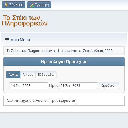
Σύνδεση
Εγγραφή
Το Στέκι των
Πληροφορικών
Main Menu
Το Στέκι των Πληροφορικών
Ημερολόγιο
Σεπτέμβριος 2023
►
►
Ημερολόγιο Προσεχώς
Λίστα
Μήνας
Εβδομάδα
Προς
Δεν υπάρχουν γεγονότα προς εμφάνιση.