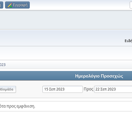
η
Εγγραφή
Ειδή
023
Ημερολόγιο Προσεχώς
Προς
βδομάδα
ότα προς εμφάνιση.