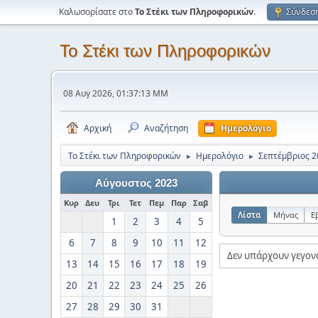
Καλωσορίσατε στο
Το Στέκι των Πληροφορικών
.
Σύνδεσ
Το Στέκι των Πληροφορικών
08 Αυγ 2026, 01:37:13 ΜΜ
Αρχική
Αναζήτηση
Ημερολόγιο
Το Στέκι των Πληροφορικών
Ημερολόγιο
Σεπτέμβριος 2
►
►
Αύγουστος 2023
Κυρ
Δευ
Τρι
Τετ
Πεμ
Παρ
Σαβ
Λίστα
Μήνας
Ε
1
2
3
4
5
6
7
8
9
10
11
12
Δεν υπάρχουν γεγον
13
14
15
16
17
18
19
20
21
22
23
24
25
26
27
28
29
30
31