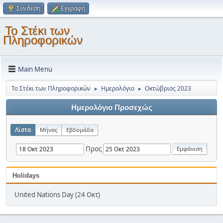
Σύνδεση
Εγγραφή
Το Στέκι των
Πληροφορικών
Main Menu
Το Στέκι των Πληροφορικών
Ημερολόγιο
Οκτώβριος 2023
►
►
Ημερολόγιο Προσεχώς
Λίστα
Μήνας
Εβδομάδα
Προς
Holidays
United Nations Day (24 Οκτ)