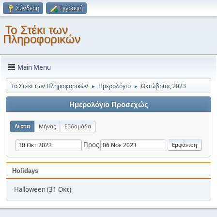
Σύνδεση
Εγγραφή
Το Στέκι των
Πληροφορικών
Main Menu
Το Στέκι των Πληροφορικών
Ημερολόγιο
Οκτώβριος 2023
►
►
Ημερολόγιο Προσεχώς
Λίστα
Μήνας
Εβδομάδα
Προς
Holidays
Halloween (31 Οκτ)