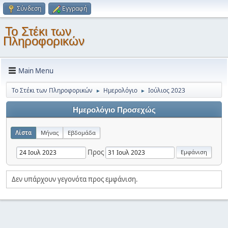
Σύνδεση
Εγγραφή
Το Στέκι των
Πληροφορικών
Main Menu
Το Στέκι των Πληροφορικών
Ημερολόγιο
Ιούλιος 2023
►
►
Ημερολόγιο Προσεχώς
Λίστα
Μήνας
Εβδομάδα
Προς
Δεν υπάρχουν γεγονότα προς εμφάνιση.