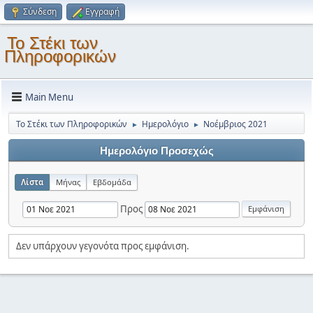
Σύνδεση
Εγγραφή
Το Στέκι των
Πληροφορικών
Main Menu
Το Στέκι των Πληροφορικών
Ημερολόγιο
Νοέμβριος 2021
►
►
Ημερολόγιο Προσεχώς
Λίστα
Μήνας
Εβδομάδα
Προς
Δεν υπάρχουν γεγονότα προς εμφάνιση.