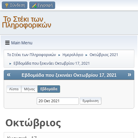
Σύνδεση
Εγγραφή
Το Στέκι των
Πληροφορικών
Main Menu
Το Στέκι των Πληροφορικών
Ημερολόγιο
Οκτώβριος 2021
►
►
Εβδομάδα που ξεκινάει Οκτωβρίου 17, 2021
►
«
»
Εβδομάδα που ξεκινάει Οκτωβρίου 17, 2021
Λίστα
Μήνας
Εβδομάδα
Οκτώβριος