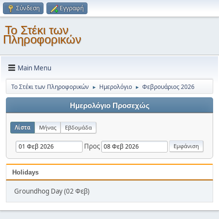
Σύνδεση
Εγγραφή
Το Στέκι των
Πληροφορικών
Main Menu
Το Στέκι των Πληροφορικών
Ημερολόγιο
Φεβρουάριος 2026
►
►
Ημερολόγιο Προσεχώς
Λίστα
Μήνας
Εβδομάδα
Προς
Holidays
Groundhog Day (02 Φεβ)