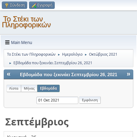
Σύνδεση
Εγγραφή
Το Στέκι των
Πληροφορικών
Main Menu
Το Στέκι των Πληροφορικών
Ημερολόγιο
Οκτώβριος 2021
►
►
Εβδομάδα που ξεκινάει Σεπτεμβρίου 26, 2021
►
«
»
Εβδομάδα που ξεκινάει Σεπτεμβρίου 26, 2021
Λίστα
Μήνας
Εβδομάδα
Σεπτέμβριος