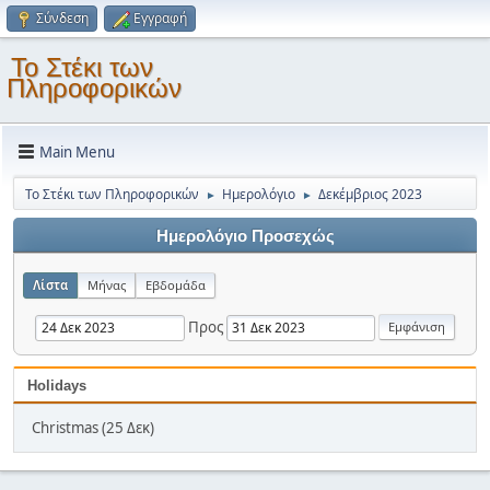
Σύνδεση
Εγγραφή
Το Στέκι των
Πληροφορικών
Main Menu
Το Στέκι των Πληροφορικών
Ημερολόγιο
Δεκέμβριος 2023
►
►
Ημερολόγιο Προσεχώς
Λίστα
Μήνας
Εβδομάδα
Προς
Holidays
Christmas (25 Δεκ)