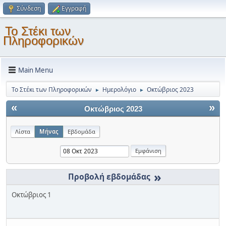
Σύνδεση
Εγγραφή
Το Στέκι των
Πληροφορικών
Main Menu
Το Στέκι των Πληροφορικών
Ημερολόγιο
Οκτώβριος 2023
►
►
«
»
Οκτώβριος 2023
Λίστα
Μήνας
Εβδομάδα
»
Οκτώβριος 1