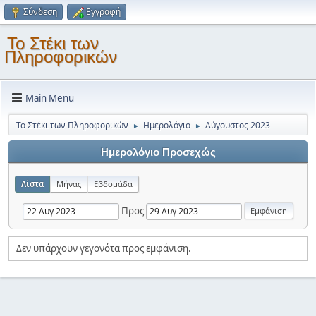
Σύνδεση
Εγγραφή
Το Στέκι των
Πληροφορικών
Main Menu
Το Στέκι των Πληροφορικών
Ημερολόγιο
Αύγουστος 2023
►
►
Ημερολόγιο Προσεχώς
Λίστα
Μήνας
Εβδομάδα
Προς
Δεν υπάρχουν γεγονότα προς εμφάνιση.