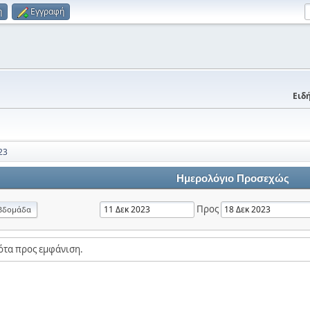
η
Εγγραφή
Ειδή
23
Ημερολόγιο Προσεχώς
Προς
βδομάδα
ότα προς εμφάνιση.