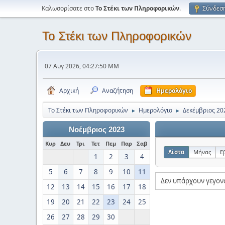
Καλωσορίσατε στο
Το Στέκι των Πληροφορικών
.
Σύνδεσ
Το Στέκι των Πληροφορικών
07 Αυγ 2026, 04:27:50 ΜΜ
Αρχική
Αναζήτηση
Ημερολόγιο
Το Στέκι των Πληροφορικών
Ημερολόγιο
Δεκέμβριος 20
►
►
Νοέμβριος 2023
Κυρ
Δευ
Τρι
Τετ
Πεμ
Παρ
Σαβ
Λίστα
Μήνας
Ε
1
2
3
4
5
6
7
8
9
10
11
Δεν υπάρχουν γεγον
12
13
14
15
16
17
18
19
20
21
22
23
24
25
26
27
28
29
30