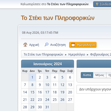
Καλωσορίσατε στο
Το Στέκι των Πληροφορικών
.
Σύνδεσ
Το Στέκι των Πληροφορικών
08 Αυγ 2026, 03:17:45 ΠΜ
Αρχική
Αναζήτηση
Ημερολόγιο
Το Στέκι των Πληροφορικών
Ημερολόγιο
Φεβρουάριος 
►
►
Ιανουάριος 2024
Κυρ
Δευ
Τρι
Τετ
Πεμ
Παρ
Σαβ
Λίστα
Μήνας
Ε
1
2
3
4
5
6
7
8
9
10
11
12
13
Δεν υπάρχουν γεγον
14
15
16
17
18
19
20
21
22
23
24
25
26
27
28
29
30
31